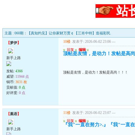
站
主题 : 060期：【真知灼见】让你家财万贯￠【三肖中特】造福彩民.
10楼
发表于: 2026-06-02 23:06
---
【
梦伊
】
u
回复
u
编辑
u
顶帖是友情，是动力！发帖是高
新手上路
发帖:
4366
顶帖是友情，是动力！发帖是高尚！！！
威望:
11944 点
铜币:
3631 枚
贡献值:
0 点
好评度:
0 点
11楼
发表于: 2026-06-02 23:07
---
【
凰语
】
u
回复
u
编辑
u
『我"一直在努力>.』『我"一直在珍
新手上路