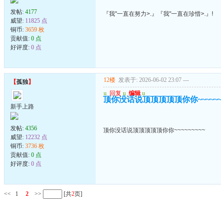
发帖:
4177
『我"一直在努力>.』『我"一直在珍惜>.』!
威望:
11825 点
铜币:
3659 枚
贡献值:
0 点
好评度:
0 点
12楼
发表于: 2026-06-02 23:07
---
【
孤独
】
u
回复
u
编辑
u
顶你没话说顶顶顶顶顶你你~~~~~~~
新手上路
发帖:
4356
顶你没话说顶顶顶顶顶你你~~~~~~~~~
威望:
12232 点
铜币:
3736 枚
贡献值:
0 点
好评度:
0 点
<<
1
2
>>
[共
2
页]