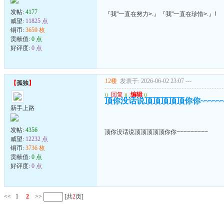
发帖:
4177
『我"一直在努力>.』『我"一直在珍惜>.』!
威望:
11825 点
铜币:
3659 枚
贡献值:
0 点
好评度:
0 点
12楼
发表于: 2026-06-02 23:07
---
【
孤独
】
u
回复
u
编辑
u
顶你没话说顶顶顶顶顶你你~~~~~~~
新手上路
发帖:
4356
顶你没话说顶顶顶顶顶你你~~~~~~~~~
威望:
12232 点
铜币:
3736 枚
贡献值:
0 点
好评度:
0 点
<<
1
2
>>
[共
2
页]