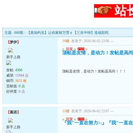
站
主题 : 060期：【真知灼见】让你家财万贯￠【三肖中特】造福彩民.
10楼
发表于: 2026-06-02 23:06
---
【
梦伊
】
u
回复
u
编辑
u
顶帖是友情，是动力！发帖是高
新手上路
发帖:
4366
顶帖是友情，是动力！发帖是高尚！！！
威望:
11944 点
铜币:
3631 枚
贡献值:
0 点
好评度:
0 点
11楼
发表于: 2026-06-02 23:07
---
【
凰语
】
u
回复
u
编辑
u
『我"一直在努力>.』『我"一直在珍
新手上路