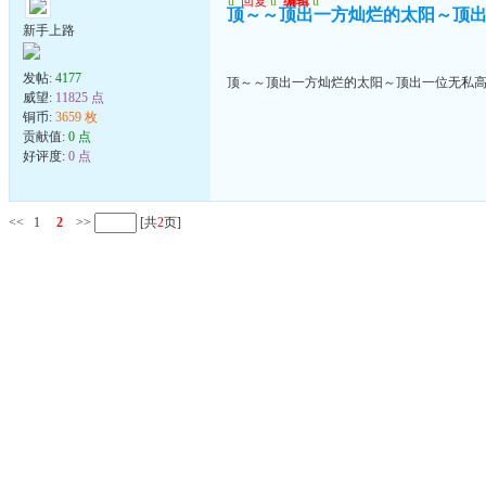
u
回复
u
编辑
u
顶～～顶出一方灿烂的太阳～顶
新手上路
发帖:
4177
顶～～顶出一方灿烂的太阳～顶出一位无私
威望:
11825 点
铜币:
3659 枚
贡献值:
0 点
好评度:
0 点
<<
1
2
>>
[共
2
页]