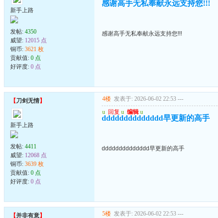
感谢高手无私奉献永远支持您!!!
新手上路
发帖:
4350
感谢高手无私奉献永远支持您!!!
威望:
12015 点
铜币:
3621 枚
贡献值:
0 点
好评度:
0 点
4楼
发表于: 2026-06-02 22:53
---
【
刀剑无情
】
u
回复
u
编辑
u
dddddddddddddd早更新的高手
新手上路
发帖:
4411
dddddddddddddd早更新的高手
威望:
12068 点
铜币:
3639 枚
贡献值:
0 点
好评度:
0 点
5楼
发表于: 2026-06-02 22:53
---
【
并非有意
】