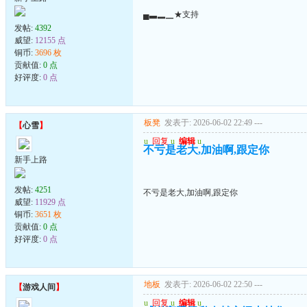
▄▃▂▁★支持
发帖:
4392
威望:
12155 点
铜币:
3696 枚
贡献值:
0 点
好评度:
0 点
板凳
发表于: 2026-06-02 22:49
---
【
心雪
】
u
回复
u
编辑
u
不亏是老大,加油啊,跟定你
新手上路
发帖:
4251
不亏是老大,加油啊,跟定你
威望:
11929 点
铜币:
3651 枚
贡献值:
0 点
好评度:
0 点
地板
发表于: 2026-06-02 22:50
---
【
游戏人间
】
u
回复
u
编辑
u