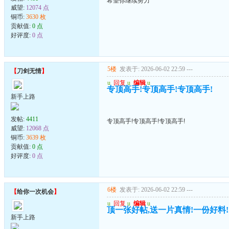
希望你继续努力
威望:
12074 点
铜币:
3630 枚
贡献值:
0 点
好评度:
0 点
5楼
发表于: 2026-06-02 22:59
---
【
刀剑无情
】
u
回复
u
编辑
u
专顶高手!专顶高手!专顶高手!
新手上路
发帖:
4411
专顶高手!专顶高手!专顶高手!
威望:
12068 点
铜币:
3639 枚
贡献值:
0 点
好评度:
0 点
6楼
发表于: 2026-06-02 22:59
---
【
给你一次机会
】
u
回复
u
编辑
u
顶一张好帖,送一片真情!一份好料!
新手上路