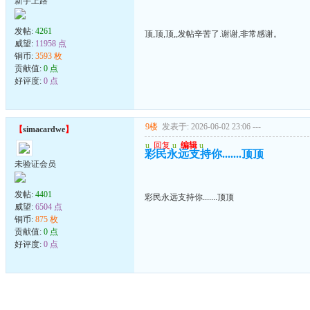
新手上路
发帖:
4261
顶,顶,顶,,发帖辛苦了.谢谢,非常感谢。
威望:
11958 点
铜币:
3593 枚
贡献值:
0 点
好评度:
0 点
9楼
发表于: 2026-06-02 23:06
---
【
simacardwe
】
u
回复
u
编辑
u
彩民永远支持你.......顶顶
未验证会员
发帖:
4401
彩民永远支持你.......顶顶
威望:
6504 点
铜币:
875 枚
贡献值:
0 点
好评度:
0 点