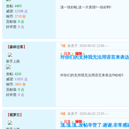
发帖:
4403
顶一张好帖,送一片真情!一份好料!
威望:
12198 点
铜币:
3718 枚
贡献值:
0 点
好评度:
0 点
7楼
发表于: 2026-06-02 23:00
---
【
森林过客
】
u
回复
u
编辑
u
对你们的支持我无法用语言来表达!!
新手上路
发帖:
4241
对你们的支持我无法用语言来表达!!!哈哈!!
威望:
11831 点
铜币:
3601 枚
贡献值:
0 点
好评度:
0 点
8楼
发表于: 2026-06-02 23:05
---
【
紫萝兰
】
u
回复
u
编辑
u
顶,顶,顶,,发帖辛苦了.谢谢,非常感