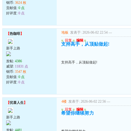
铜币:
3624 枚
贡献值:
0 点
好评度:
0 点
地板
发表于: 2026-06-02 22:54
---
【
热咖啡
】
u
回复
u
编辑
u
支持高手，从顶贴做起!
新手上路
发帖:
4386
支持高手，从顶贴做起!
威望:
11831 点
铜币:
3547 枚
贡献值:
0 点
好评度:
0 点
4楼
发表于: 2026-06-02 22:56
---
【
忧喜人生
】
u
回复
u
编辑
u
希望你继续努力
新手上路
发帖:
4481