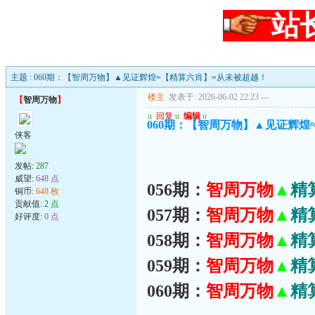
站
主题 : 060期：【智周万物】▲见证辉煌≈【精算六肖】≈从未被超越！
楼主
发表于: 2026-06-02 22:23
---
【
智周万物
】
u
回复
u
编辑
u
060期：【智周万物】▲见证辉煌
侠客
发帖:
287
威望:
648 点
056期：
智周万物
▲
精
铜币:
648 枚
贡献值:
2 点
057期：
智周万物
▲
精
好评度:
0 点
058期：
智周万物
▲
精
059期：
智周万物
▲
精
060期：
智周万物
▲
精