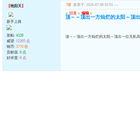
7楼
发表于: 2026-07-08 02:01
---
【
艳阳天
】
u
回复
u
编辑
u
顶～～顶出一方灿烂的太阳～顶
新手上路
发帖:
4328
顶～～顶出一方灿烂的太阳～顶出一位无私
威望:
12205 点
铜币:
3770 枚
贡献值:
0 点
好评度:
0 点