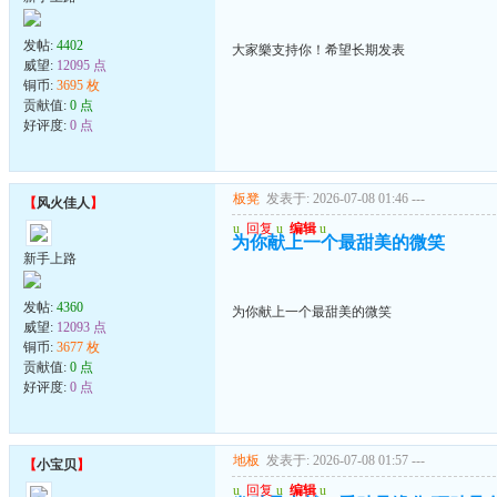
发帖:
4402
大家樂支持你！希望长期发表
威望:
12095 点
铜币:
3695 枚
贡献值:
0 点
好评度:
0 点
板凳
发表于: 2026-07-08 01:46
---
【
风火佳人
】
u
回复
u
编辑
u
为你献上一个最甜美的微笑
新手上路
发帖:
4360
为你献上一个最甜美的微笑
威望:
12093 点
铜币:
3677 枚
贡献值:
0 点
好评度:
0 点
地板
发表于: 2026-07-08 01:57
---
【
小宝贝
】
u
回复
u
编辑
u