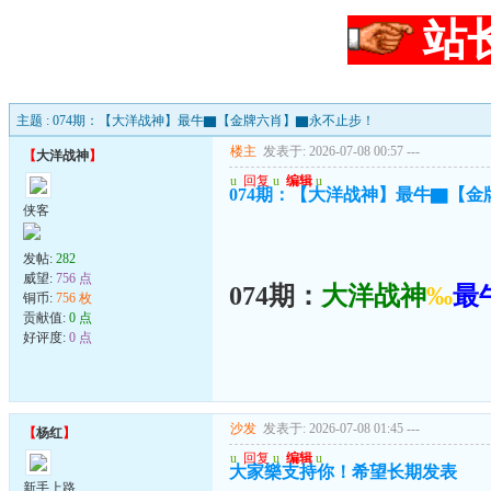
站
主题 : 074期：【大洋战神】最牛▇【金牌六肖】▇永不止步！
楼主
发表于: 2026-07-08 00:57
---
【
大洋战神
】
u
回复
u
编辑
u
074期：【大洋战神】最牛▇【
侠客
发帖:
282
威望:
756 点
074期：
大洋战神
‰
最
铜币:
756 枚
贡献值:
0 点
好评度:
0 点
沙发
发表于: 2026-07-08 01:45
---
【
杨红
】
u
回复
u
编辑
u
大家樂支持你！希望长期发表
新手上路