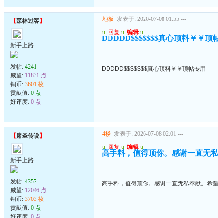
地板
发表于: 2026-07-08 01:55
---
【
森林过客
】
u
回复
u
编辑
u
DDDDD$$$$$$$真心顶料￥￥顶
新手上路
发帖:
4241
DDDDD$$$$$$$真心顶料￥￥顶帖专用
威望:
11831 点
铜币:
3601 枚
贡献值:
0 点
好评度:
0 点
4楼
发表于: 2026-07-08 02:01
---
【
赌圣传说
】
u
回复
u
编辑
u
高手料，值得顶你。感谢一直无
新手上路
发帖:
4357
高手料，值得顶你。感谢一直无私奉献。希
威望:
12046 点
铜币:
3703 枚
贡献值:
0 点
好评度:
0 点