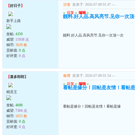
沙发
发表于: 2026-07-08 01:47
---
【
好日子
】
u
回复
u
编辑
u
靓料.好人品.高风亮节.见你一次
新手上路
发帖:
4359
靓料.好人品.高风亮节.见你一次顶一次
威望:
11938 点
铜币:
3628 枚
贡献值:
0 点
好评度:
0 点
板凳
发表于: 2026-07-08 01:54
---
【
喜多郎郎
】
u
回复
u
编辑
u
看帖是缘分！回帖是友情！看帖
精灵王
发帖:
4698
看帖是缘分！回帖是友情！看帖是缘
威望:
7304 点
铜币:
1655 枚
贡献值:
0 点
好评度:
0 点