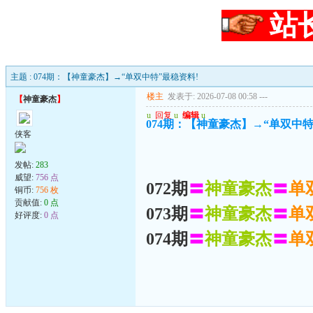
站
主题 : 074期：【神童豪杰】→“单双中特”最稳资料!
楼主
发表于: 2026-07-08 00:58
---
【
神童豪杰
】
u
回复
u
编辑
u
074期：【神童豪杰】→“单双中特
侠客
发帖:
283
威望:
756 点
072期
〓
神童豪杰
〓
单
铜币:
756 枚
贡献值:
0 点
073期
〓
神童豪杰
〓
单
好评度:
0 点
074期
〓
神童豪杰
〓
单