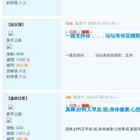
好评度:
0 点
地板
发表于: 2026-07-08 01:48
---
【
如水清
】
u
回复
u
编辑
u
一路支持你．．．论坛有你至精
新手上路
发帖:
4450
一路支持你．．．论坛有你至精彩，支持．
威望:
11989 点
铜币:
3631 枚
贡献值:
0 点
好评度:
0 点
4楼
发表于: 2026-07-08 01:50
---
【
森林过客
】
u
回复
u
编辑
u
真棒,好料又早发.祝:身体健康.心
新手上路
发帖:
4241
真棒,好料又早发.祝:身体健康.心想事成.家庭
威望:
11831 点
铜币:
3601 枚