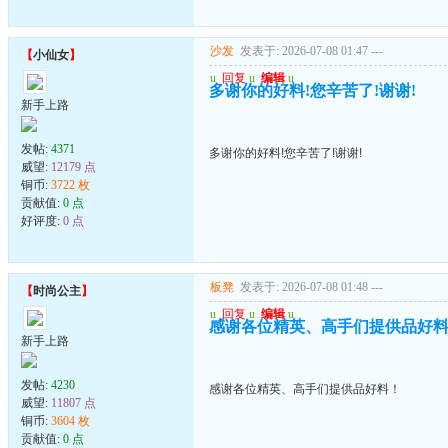
沙发
发表于: 2026-07-08 01:47
---
【
小仙女
】
u
回复
u
编辑
u
多谢你的好料!您辛苦了!谢谢!
新手上路
发帖:
4371
多谢你的好料!您辛苦了!谢谢!
威望:
12179 点
铜币:
3722 枚
贡献值:
0 点
好评度:
0 点
板凳
发表于: 2026-07-08 01:48
---
【
时尚公主
】
u
回复
u
编辑
u
感谢各位精英、高手们提供品好
新手上路
发帖:
4230
感谢各位精英、高手们提供品好料！
威望:
11807 点
铜币:
3604 枚
贡献值:
0 点