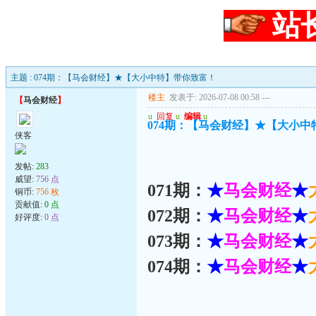
站
主题 : 074期：【马会财经】★【大小中特】带你致富！
楼主
发表于: 2026-07-08 00:58
---
【
马会财经
】
u
回复
u
编辑
u
074期：【马会财经】★【大小
侠客
发帖:
283
威望:
756 点
071期：
★
马会财经
★
铜币:
756 枚
贡献值:
0 点
072期：
★
马会财经
★
好评度:
0 点
073期：
★
马会财经
★
074期：
★
马会财经
★