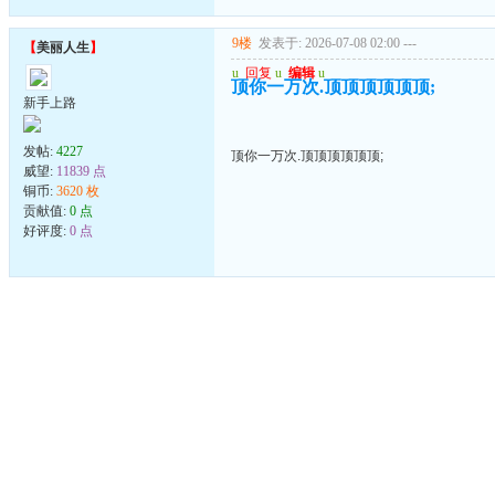
9楼
发表于: 2026-07-08 02:00
---
【
美丽人生
】
u
回复
u
编辑
u
顶你一万次.顶顶顶顶顶顶;
新手上路
发帖:
4227
顶你一万次.顶顶顶顶顶顶;
威望:
11839 点
铜币:
3620 枚
贡献值:
0 点
好评度:
0 点