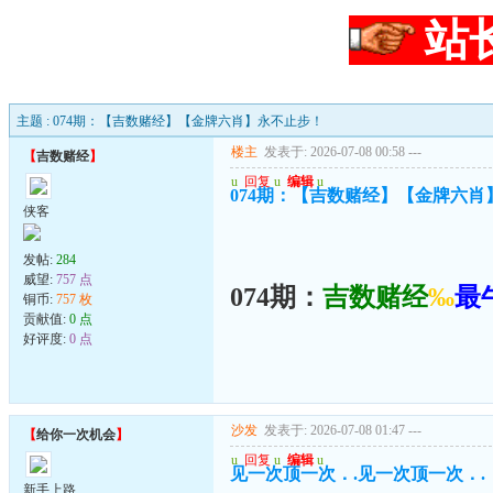
站
主题 : 074期：【吉数赌经】【金牌六肖】永不止步！
楼主
发表于: 2026-07-08 00:58
---
【
吉数赌经
】
u
回复
u
编辑
u
074期：【吉数赌经】【金牌六肖
侠客
发帖:
284
威望:
757 点
074期：
吉数赌经
‰
最
铜币:
757 枚
贡献值:
0 点
好评度:
0 点
沙发
发表于: 2026-07-08 01:47
---
【
给你一次机会
】
u
回复
u
编辑
u
见一次顶一次．.见一次顶一次．.
新手上路