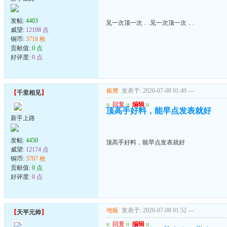
发帖:
4403
见一次顶一次．.见一次顶一次．.
威望:
12198 点
铜币:
3718 枚
贡献值:
0 点
好评度:
0 点
板凳
发表于: 2026-07-08 01:49
---
【
千里相见
】
u
回复
u
编辑
u
顶高手好料，能早点发表就好
新手上路
发帖:
4450
顶高手好料，能早点发表就好
威望:
12174 点
铜币:
3707 枚
贡献值:
0 点
好评度:
0 点
地板
发表于: 2026-07-08 01:52
---
【
天平元帅
】
u
回复
u
编辑
u