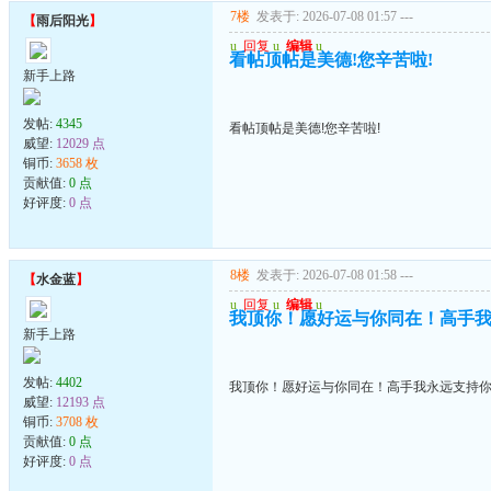
7楼
发表于: 2026-07-08 01:57
---
【
雨后阳光
】
u
回复
u
编辑
u
看帖顶帖是美德!您辛苦啦!
新手上路
发帖:
4345
看帖顶帖是美德!您辛苦啦!
威望:
12029 点
铜币:
3658 枚
贡献值:
0 点
好评度:
0 点
8楼
发表于: 2026-07-08 01:58
---
【
水金蓝
】
u
回复
u
编辑
u
我顶你！愿好运与你同在！高手
新手上路
发帖:
4402
我顶你！愿好运与你同在！高手我永远支持
威望:
12193 点
铜币:
3708 枚
贡献值:
0 点
好评度:
0 点