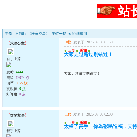
站
主题 : 074期：【庄家克星】=平特一尾=别说刚看到..
10楼
发表于: 2026-07-08 01:58
---
【
水晶公主
】
u
回复
u
编辑
u
大家走过路过别错过！
新手上路
发帖:
4444
大家走过路过别错过！
威望:
12074 点
铜币:
3655 枚
贡献值:
0 点
好评度:
0 点
11楼
发表于: 2026-07-08 02:00
---
【
红的苹果
】
u
回复
u
编辑
u
太棒了高手，你為彩民造福，支
新手上路