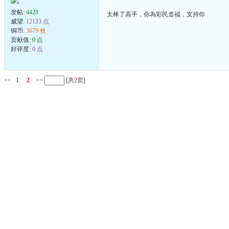
发帖:
4428
太棒了高手，你為彩民造福，支持你
威望:
12133 点
铜币:
3679 枚
贡献值:
0 点
好评度:
0 点
<<
1
2
>>
[共
2
页]