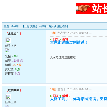
站
主题 : 074期：【庄家克星】=平特一尾=别说刚看到..
10楼
发表于: 2026-07-08 01:58
---
【
水晶公主
】
u
回复
u
编辑
u
大家走过路过别错过！
新手上路
发帖:
4461
大家走过路过别错过！
威望:
12108 点
铜币:
3672 枚
贡献值:
0 点
好评度:
0 点
11楼
发表于: 2026-07-08 02:00
---
【
红的苹果
】
u
回复
u
编辑
u
太棒了高手，你為彩民造福，支
新手上路