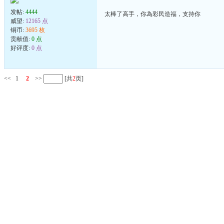
发帖:
4444
太棒了高手，你為彩民造福，支持你
威望:
12165 点
铜币:
3695 枚
贡献值:
0 点
好评度:
0 点
<<
1
2
>>
[共
2
页]