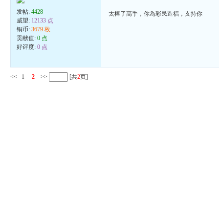
发帖:
4428
太棒了高手，你為彩民造福，支持你
威望:
12133 点
铜币:
3679 枚
贡献值:
0 点
好评度:
0 点
<<
1
2
>>
[共
2
页]