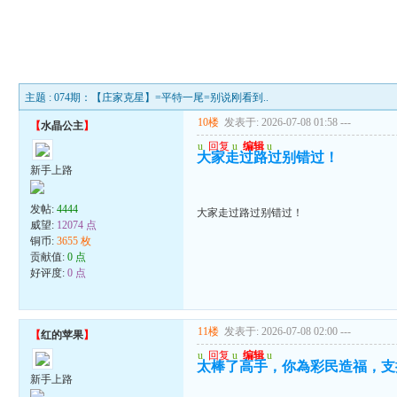
主题 : 074期：【庄家克星】=平特一尾=别说刚看到..
10楼
发表于: 2026-07-08 01:58
---
【
水晶公主
】
u
回复
u
编辑
u
大家走过路过别错过！
新手上路
发帖:
4444
大家走过路过别错过！
威望:
12074 点
铜币:
3655 枚
贡献值:
0 点
好评度:
0 点
11楼
发表于: 2026-07-08 02:00
---
【
红的苹果
】
u
回复
u
编辑
u
太棒了高手，你為彩民造福，支
新手上路