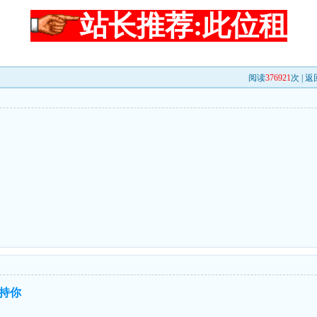
站长推荐:此位租
阅读
376921
次 |
返
持你