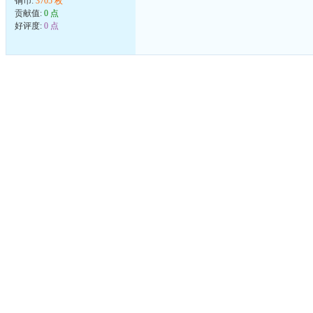
铜币:
3705 枚
贡献值:
0 点
好评度:
0 点