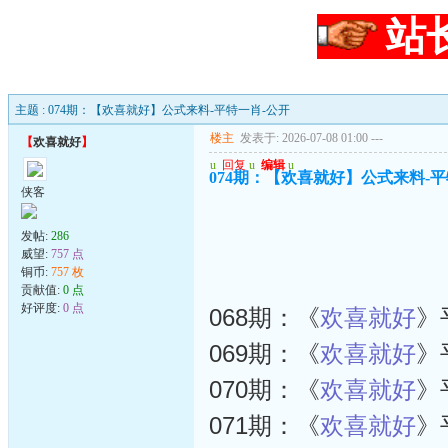
站
主题 : 074期：【欢喜就好】公式来料-平特一肖-公开
楼主
发表于: 2026-07-08 01:00
---
【
欢喜就好
】
u
回复
u
编辑
u
074期：【欢喜就好】公式来料-平
侠客
发帖:
286
威望:
757 点
铜币:
757 枚
贡献值:
0 点
好评度:
0 点
068期：《
欢喜就好
》
069期：《
欢喜就好
》
070期：《
欢喜就好
》
071期：《
欢喜就好
》