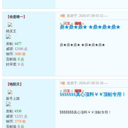
4楼
发表于: 2026-07-08 01:52
---
【
你是唯一
】
u
回复
u
编辑
u
鼎★鼎★鼎★ ★鼎★鼎★鼎★
精灵王
发帖:
4477
鼎★鼎★鼎★ ★鼎★鼎★鼎★
威望:
12166 点
铜币:
3686 枚
贡献值:
0 点
好评度:
0 点
5楼
发表于: 2026-07-08 01:56
---
【
艳阳天
】
u
回复
u
编辑
u
$$$$$$$真心顶料￥￥顶帖专用！
新手上路
发帖:
4336
$$$$$$$真心顶料￥￥顶帖专用！
威望:
12221 点
铜币:
3778 枚
贡献值:
0 点