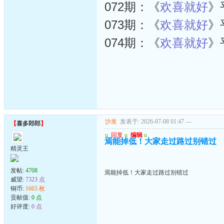
072期：《
欢喜就好
》
073期：《
欢喜就好
》
074期：《
欢喜就好
》
沙发
发表于: 2026-07-08 01:47
---
【
喜多郎郎
】
u
回复
u
编辑
u
焉能掉低！大家走过路过别错过
精灵王
发帖:
4708
焉能掉低！大家走过路过别错过
威望:
7323 点
铜币:
1665 枚
贡献值:
0 点
好评度:
0 点