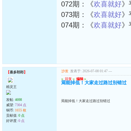
072期：《
欢喜就好
》
073期：《
欢喜就好
》
074期：《
欢喜就好
》
沙发
发表于: 2026-07-08 01:47
---
【
喜多郎郎
】
u
回复
u
编辑
u
焉能掉低！大家走过路过别错过
精灵王
发帖:
4698
焉能掉低！大家走过路过别错过
威望:
7304 点
铜币:
1655 枚
贡献值:
0 点
好评度:
0 点