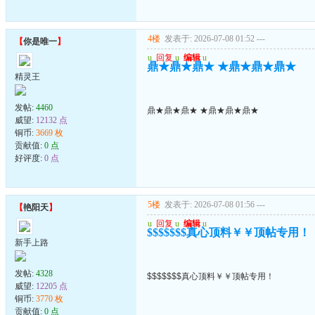
4楼
发表于: 2026-07-08 01:52
---
【
你是唯一
】
u
回复
u
编辑
u
鼎★鼎★鼎★ ★鼎★鼎★鼎★
精灵王
发帖:
4460
鼎★鼎★鼎★ ★鼎★鼎★鼎★
威望:
12132 点
铜币:
3669 枚
贡献值:
0 点
好评度:
0 点
5楼
发表于: 2026-07-08 01:56
---
【
艳阳天
】
u
回复
u
编辑
u
$$$$$$$真心顶料￥￥顶帖专用！
新手上路
发帖:
4328
$$$$$$$真心顶料￥￥顶帖专用！
威望:
12205 点
铜币:
3770 枚
贡献值:
0 点