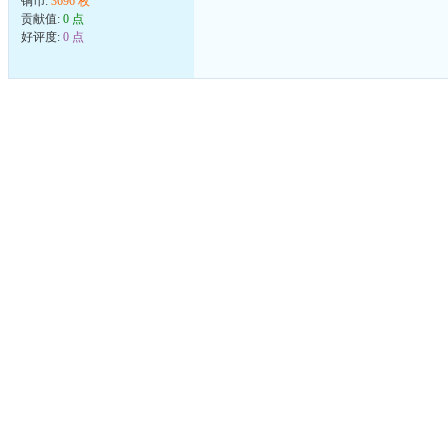
铜币:
3696 枚
贡献值:
0 点
好评度:
0 点