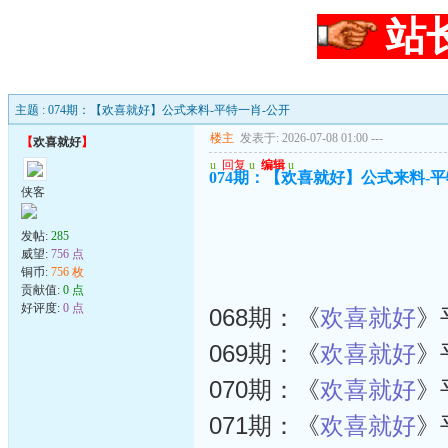
站
主题 : 074期：【欢喜就好】公式来料-平特一肖-公开
楼主
发表于: 2026-07-08 01:00
---
【
欢喜就好
】
u
回复
u
编辑
u
074期：【欢喜就好】公式来料-平
侠客
发帖:
285
威望:
756 点
铜币:
756 枚
贡献值:
0 点
好评度:
0 点
068期：《
欢喜就好
》
069期：《
欢喜就好
》
070期：《
欢喜就好
》
071期：《
欢喜就好
》