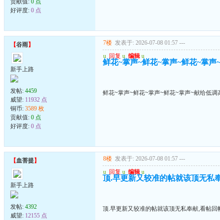
贡献值:
0 点
好评度:
0 点
7楼
发表于: 2026-07-08 01:57
---
【
谷雨
】
u
回复
u
编辑
u
鲜花~掌声~鲜花~掌声~鲜花~掌声
新手上路
发帖:
4459
鲜花~掌声~鲜花~掌声~鲜花~掌声~献给低调
威望:
11932 点
铜币:
3589 枚
贡献值:
0 点
好评度:
0 点
8楼
发表于: 2026-07-08 01:57
---
【
血菩提
】
u
回复
u
编辑
u
顶.早更新又较准的帖就该顶无私
新手上路
发帖:
4392
顶.早更新又较准的帖就该顶无私奉献,看帖回
威望:
12155 点