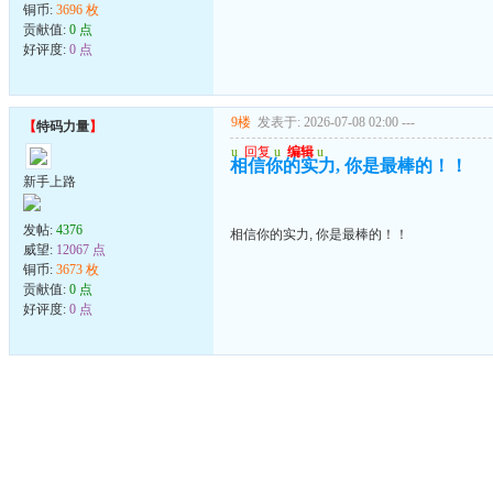
铜币:
3696 枚
贡献值:
0 点
好评度:
0 点
9楼
发表于: 2026-07-08 02:00
---
【
特码力量
】
u
回复
u
编辑
u
相信你的实力, 你是最棒的！！
新手上路
发帖:
4376
相信你的实力, 你是最棒的！！
威望:
12067 点
铜币:
3673 枚
贡献值:
0 点
好评度:
0 点