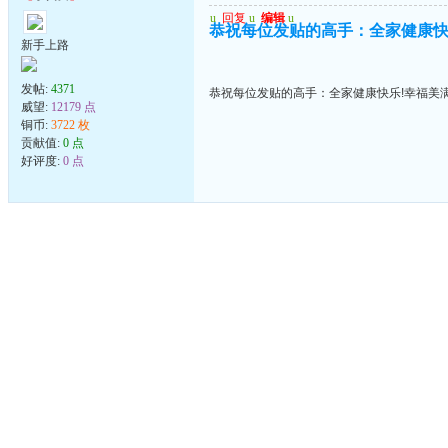
u
回复
u
编辑
u
恭祝每位发贴的高手：全家健康快
新手上路
发帖:
4371
恭祝每位发贴的高手：全家健康快乐!幸福美满
威望:
12179 点
铜币:
3722 枚
贡献值:
0 点
好评度:
0 点