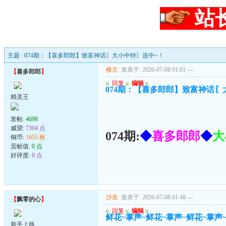
站
主题 : 074期：【喜多郎郎】致富神话〖大小中特〗连中~！
楼主
发表于: 2026-07-08 01:01
---
【
喜多郎郎
】
u
回复
u
编辑
u
074期：【喜多郎郎】致富神话〖
精灵王
发帖:
4698
威望:
7304 点
074期:
◆
喜多郎郎
◆
大
铜币:
1655 枚
贡献值:
0 点
好评度:
0 点
沙发
发表于: 2026-07-08 01:48
---
【
飘零的心
】
u
回复
u
编辑
u
鲜花~掌声~鲜花~掌声~鲜花~掌声
新手上路