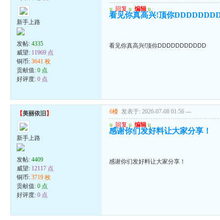
u
回复
u
编辑
u
看见你真高兴!顶你DDDDDDDD
新手上路
发帖:
4335
看见你真高兴!顶你DDDDDDDDDDD
威望:
11969 点
铜币:
3641 枚
贡献值:
0 点
好评度:
0 点
6楼
发表于: 2026-07-08 01:56
---
【
美丽依旧
】
u
回复
u
编辑
u
感谢你们发好料让大家分享！
新手上路
发帖:
4409
感谢你们发好料让大家分享！
威望:
12117 点
铜币:
3719 枚
贡献值:
0 点
好评度:
0 点