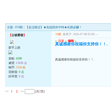
主题 : 074期：【走过路过】★实战四肖中特★长跟必赚！
10楼
发表于: 2026-07-08 02:00
---
【
云锁雾楼
】
u
回复
u
编辑
u
真诚感谢你祝福你支持你！！.
新手上路
发帖:
4298
真诚感谢你祝福你支持你！！.
威望:
11836 点
铜币:
3558 枚
贡献值:
0 点
好评度:
0 点
<<
1
2
>>
[共
2
页]