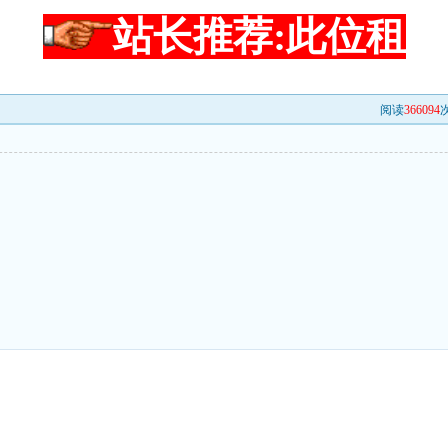
站长推荐:此位租
阅读
366094
次