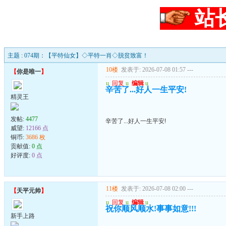
站
主题 : 074期：【平特仙女】◇平特一肖◇脱贫致富！
10楼
发表于: 2026-07-08 01:57
---
【
你是唯一
】
u
回复
u
编辑
u
辛苦了...好人一生平安!
精灵王
发帖:
4477
辛苦了...好人一生平安!
威望:
12166 点
铜币:
3686 枚
贡献值:
0 点
好评度:
0 点
11楼
发表于: 2026-07-08 02:00
---
【
天平元帅
】
u
回复
u
编辑
u
祝你顺风顺水!事事如意!!!
新手上路