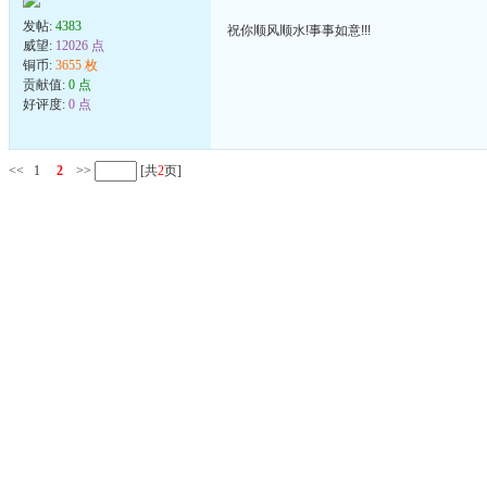
发帖:
4383
祝你顺风顺水!事事如意!!!
威望:
12026 点
铜币:
3655 枚
贡献值:
0 点
好评度:
0 点
<<
1
2
>>
[共
2
页]