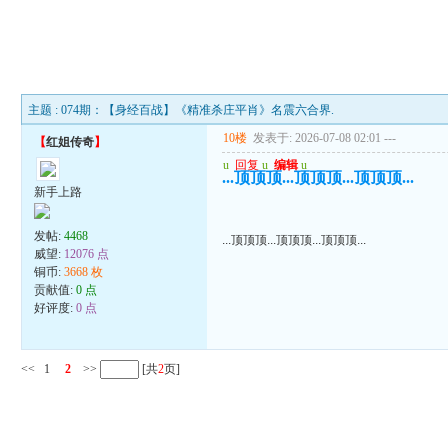
主题 : 074期：【身经百战】《精准杀庄平肖》名震六合界.
10楼
发表于: 2026-07-08 02:01
---
【
红姐传奇
】
u
回复
u
编辑
u
...顶顶顶...顶顶顶...顶顶顶...
新手上路
发帖:
4468
...顶顶顶...顶顶顶...顶顶顶...
威望:
12076 点
铜币:
3668 枚
贡献值:
0 点
好评度:
0 点
<<
1
2
>>
[共
2
页]