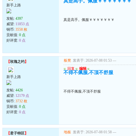
真是高手。佩服￥￥￥￥￥￥￥
新手上路
发帖:
4397
真是高手。佩服￥￥￥￥￥￥￥
威望:
11853 点
铜币:
3558 枚
贡献值:
0 点
好评度:
0 点
板凳
发表于: 2026-07-08 01:53
---
【
玫瑰之约
】
u
回复
u
编辑
u
不得不佩服,不顶不舒服
新手上路
发帖:
4426
不得不佩服,不顶不舒服
威望:
12179 点
铜币:
3732 枚
贡献值:
0 点
好评度:
0 点
地板
发表于: 2026-07-08 01:58
---
【
君子特区
】