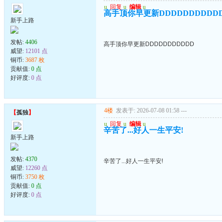
u
回复
u
编辑
u
高手顶你早更新DDDDDDDDDD
新手上路
发帖:
4406
高手顶你早更新DDDDDDDDDDD
威望:
12101 点
铜币:
3687 枚
贡献值:
0 点
好评度:
0 点
4楼
发表于: 2026-07-08 01:58
---
【
孤独
】
u
回复
u
编辑
u
辛苦了...好人一生平安!
新手上路
发帖:
4370
辛苦了...好人一生平安!
威望:
12260 点
铜币:
3750 枚
贡献值:
0 点
好评度:
0 点