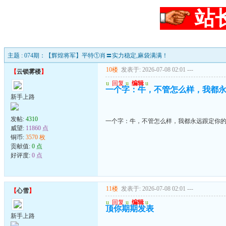
站
主题 : 074期：【辉煌将军】平特①肖〓实力稳定,麻袋满满！
10楼
发表于: 2026-07-08 02:01
---
【
云锁雾楼
】
u
回复
u
编辑
u
一个字：牛，不管怎么样，我都
新手上路
发帖:
4310
一个字：牛，不管怎么样，我都永远跟定你
威望:
11860 点
铜币:
3570 枚
贡献值:
0 点
好评度:
0 点
11楼
发表于: 2026-07-08 02:01
---
【
心雪
】
u
回复
u
编辑
u
顶你期期发表
新手上路