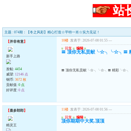
站
主题 : 074期：【冬之风彩】精心打造☆平特一肖☆实力见证！
10楼
发表于: 2026-07-08 01:55
---
【
并非有意
】
u
回复
u
编辑
u
〓 顶你无私贡献╰☆╮╰☆╮〓
新手上路
发帖:
4454
〓 顶你无私贡献╰☆╮╰☆╮〓 精彩╰☆╮
威望:
12146 点
铜币:
3672 枚
贡献值:
0 点
好评度:
0 点
11楼
发表于: 2026-07-08 01:56
---
【
喜多郎郎
】
u
回复
u
编辑
u
顶你期期中大奖.顶顶
精灵王