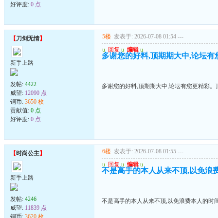
好评度:
0 点
5楼
发表于: 2026-07-08 01:54
---
【
刀剑无情
】
u
回复
u
编辑
u
多谢您的好料,顶期期大中,论坛
新手上路
发帖:
4422
多谢您的好料,顶期期大中,论坛有您更精彩。
威望:
12090 点
铜币:
3650 枚
贡献值:
0 点
好评度:
0 点
6楼
发表于: 2026-07-08 01:55
---
【
时尚公主
】
u
回复
u
编辑
u
不是高手的本人从来不顶,以免浪
新手上路
发帖:
4246
不是高手的本人从来不顶,以免浪费本人的时
威望:
11839 点
铜币:
3620 枚