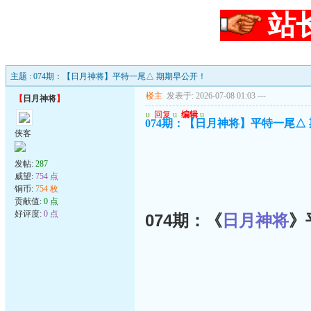
站
主题 : 074期：【日月神将】平特一尾△ 期期早公开！
楼主
发表于: 2026-07-08 01:03
---
【
日月神将
】
u
回复
u
编辑
u
074期：【日月神将】平特一尾△
侠客
发帖:
287
威望:
754 点
铜币:
754 枚
贡献值:
0 点
好评度:
0 点
074期：《
日月神将
》