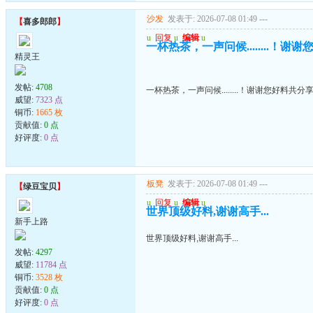
沙发
发表于: 2026-07-08 01:49
---
【
喜多郎郎
】
u
回复
u
编辑
u
一杯热茶，一声问候........！谢
精灵王
发帖:
4708
一杯热茶，一声问候........！谢谢您好料共分
威望:
7323 点
铜币:
1665 枚
贡献值:
0 点
好评度:
0 点
板凳
发表于: 2026-07-08 01:49
---
【
绿豆宝贝
】
u
回复
u
编辑
u
世界顶级好料,谢谢高手...
新手上路
世界顶级好料,谢谢高手...
发帖:
4297
威望:
11784 点
铜币:
3528 枚
贡献值:
0 点
好评度:
0 点