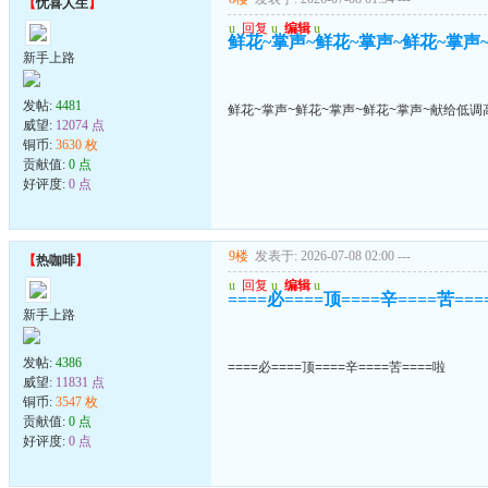
【
忧喜人生
】
u
回复
u
编辑
u
鲜花~掌声~鲜花~掌声~鲜花~掌声
新手上路
发帖:
4481
鲜花~掌声~鲜花~掌声~鲜花~掌声~献给低调
威望:
12074 点
铜币:
3630 枚
贡献值:
0 点
好评度:
0 点
9楼
发表于: 2026-07-08 02:00
---
【
热咖啡
】
u
回复
u
编辑
u
====必====顶====辛====苦==
新手上路
发帖:
4386
====必====顶====辛====苦====啦
威望:
11831 点
铜币:
3547 枚
贡献值:
0 点
好评度:
0 点