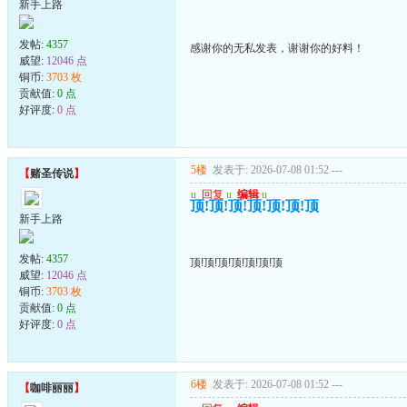
新手上路
发帖:
4357
感谢你的无私发表，谢谢你的好料！
威望:
12046 点
铜币:
3703 枚
贡献值:
0 点
好评度:
0 点
5楼
发表于: 2026-07-08 01:52
---
【
赌圣传说
】
u
回复
u
编辑
u
顶!顶!顶!顶!顶!顶!顶
新手上路
发帖:
4357
顶!顶!顶!顶!顶!顶!顶
威望:
12046 点
铜币:
3703 枚
贡献值:
0 点
好评度:
0 点
6楼
发表于: 2026-07-08 01:52
---
【
咖啡丽丽
】