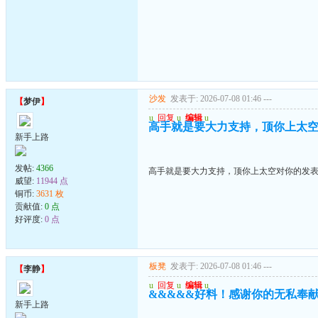
沙发
发表于: 2026-07-08 01:46
---
【
梦伊
】
u
回复
u
编辑
u
高手就是要大力支持，顶你上太
新手上路
发帖:
4366
高手就是要大力支持，顶你上太空对你的发
威望:
11944 点
铜币:
3631 枚
贡献值:
0 点
好评度:
0 点
板凳
发表于: 2026-07-08 01:46
---
【
李静
】
u
回复
u
编辑
u
&&&&&好料！感谢你的无私奉
新手上路