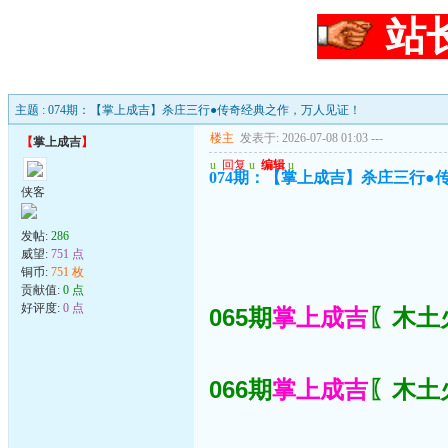
站
主题 : 074期：【掌上成吉】杀庄三行●传奇经典之作，万人见证！
楼主
发表于: 2026-07-08 01:03
---
【
掌上成吉
】
u
回复
u
编辑
u
074期：【掌上成吉】杀庄三行●
侠客
发帖:
286
威望:
751 点
铜币:
751 枚
贡献值:
0 点
好评度:
0 点
065期
掌上成吉
〖木土火
066期
掌上成吉
〖木土火