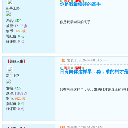
u
回复
u
编辑
u
你是我最崇拜的高手
新手上路
发帖:
4529
你是我最崇拜的高手
威望:
12182 点
铜币:
3658 枚
贡献值:
0 点
好评度:
0 点
7楼
发表于: 2026-07-08 01:53
---
【
美丽人生
】
u
回复
u
编辑
u
只有向你这样早，稳，准的料才
新手上路
发帖:
4227
只有向你这样早，稳，准的料才是真正的好
威望:
11839 点
铜币:
3620 枚
贡献值:
0 点
好评度:
0 点
8楼
发表于: 2026-07-08 01:54
---