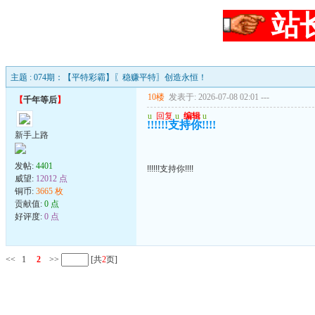
站
主题 : 074期：【平特彩霸】〖稳赚平特〗创造永恒！
10楼
发表于: 2026-07-08 02:01
---
【
千年等后
】
u
回复
u
编辑
u
!!!!!!支持你!!!!
新手上路
发帖:
4401
!!!!!!支持你!!!!
威望:
12012 点
铜币:
3665 枚
贡献值:
0 点
好评度:
0 点
<<
1
2
>>
[共
2
页]