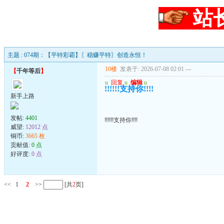
站
主题 : 074期：【平特彩霸】〖稳赚平特〗创造永恒！
10楼
发表于: 2026-07-08 02:01
---
【
千年等后
】
u
回复
u
编辑
u
!!!!!!支持你!!!!
新手上路
发帖:
4401
!!!!!!支持你!!!!
威望:
12012 点
铜币:
3665 枚
贡献值:
0 点
好评度:
0 点
<<
1
2
>>
[共
2
页]