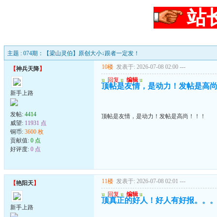
站
主题 : 074期：【梁山灵伯】原创大小↓跟者一定发！
10楼
发表于: 2026-07-08 02:00
---
【
神兵天降
】
u
回复
u
编辑
u
顶帖是友情，是动力！发帖是高
新手上路
发帖:
4414
顶帖是友情，是动力！发帖是高尚！！！
威望:
11931 点
铜币:
3600 枚
贡献值:
0 点
好评度:
0 点
11楼
发表于: 2026-07-08 02:01
---
【
艳阳天
】
u
回复
u
编辑
u
顶真正的好人！好人有好报。。
新手上路