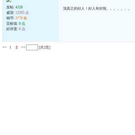
发帖:
4328
顶真正的好人！好人有好报。。。。。。。
威望:
12205 点
铜币:
3770 枚
贡献值:
0 点
好评度:
0 点
<<
1
2
>>
[共
2
页]