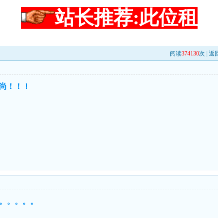
站长推荐:此位租
阅读
374130
次 |
返
尚！！！
。。。。。