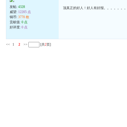
发帖:
4328
顶真正的好人！好人有好报。。。。。。
威望:
12205 点
铜币:
3770 枚
贡献值:
0 点
好评度:
0 点
<<
1
2
>>
[共
2
页]