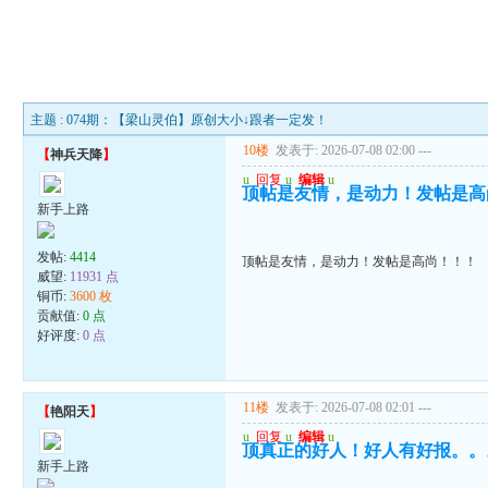
主题 : 074期：【梁山灵伯】原创大小↓跟者一定发！
10楼
发表于: 2026-07-08 02:00
---
【
神兵天降
】
u
回复
u
编辑
u
顶帖是友情，是动力！发帖是高
新手上路
发帖:
4414
顶帖是友情，是动力！发帖是高尚！！！
威望:
11931 点
铜币:
3600 枚
贡献值:
0 点
好评度:
0 点
11楼
发表于: 2026-07-08 02:01
---
【
艳阳天
】
u
回复
u
编辑
u
顶真正的好人！好人有好报。。
新手上路