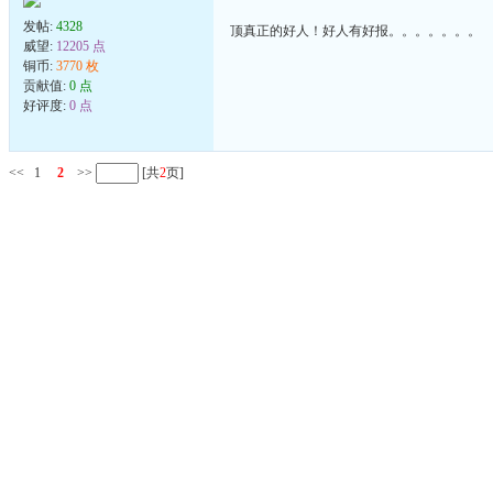
发帖:
4328
顶真正的好人！好人有好报。。。。。。。
威望:
12205 点
铜币:
3770 枚
贡献值:
0 点
好评度:
0 点
<<
1
2
>>
[共
2
页]