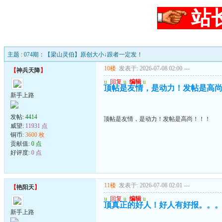
站
主题 : 074期：【梁山灵伯】原创大小↓跟者一定发！
10楼
发表于: 2026-07-08 02:00
---
【
神兵天降
】
u
回复
u
编辑
u
顶帖是友情，是动力！发帖是高
新手上路
发帖:
4414
顶帖是友情，是动力！发帖是高尚！！！
威望:
11931 点
铜币:
3600 枚
贡献值:
0 点
好评度:
0 点
11楼
发表于: 2026-07-08 02:01
---
【
艳阳天
】
u
回复
u
编辑
u
顶真正的好人！好人有好报。。
新手上路