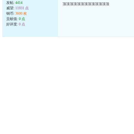
发帖:
4414
顶顶顶顶顶顶顶顶顶顶顶顶顶
威望:
11931 点
铜币:
3600 枚
贡献值:
0 点
好评度:
0 点