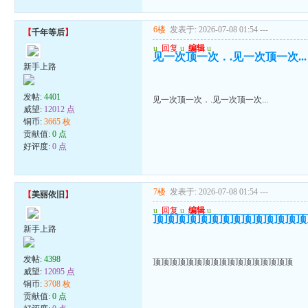
6楼
发表于: 2026-07-08 01:54
---
【
千年等后
】
u
回复
u
编辑
u
见一次顶一次．.见一次顶一次...
新手上路
发帖:
4401
见一次顶一次．.见一次顶一次...
威望:
12012 点
铜币:
3665 枚
贡献值:
0 点
好评度:
0 点
7楼
发表于: 2026-07-08 01:54
---
【
美丽依旧
】
u
回复
u
编辑
u
顶顶顶顶顶顶顶顶顶顶顶顶顶顶
新手上路
发帖:
4398
顶顶顶顶顶顶顶顶顶顶顶顶顶顶顶顶顶
威望:
12095 点
铜币:
3708 枚
贡献值:
0 点