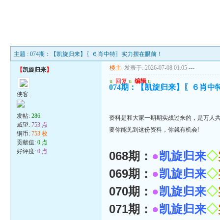
主题 : 074期：【凯旋归来】〖６肖中特〗实力摆在眼前！
楼主
发表于: 2026-07-08 01:05
---
【
凯旋归来
】
u
回复
u
编辑
u
074期：【凯旋归来】〖６肖中
侠客
发帖:
286
资料是和大家一期期实战过来的，是万人
威望:
753 点
要你能见到这份资料，你就有机会!
铜币:
753 枚
贡献值:
0 点
好评度:
0 点
068期：
●
凯旋归来
◇
069期：
●
凯旋归来
◇
070期：
●
凯旋归来
◇
071期：
●
凯旋归来
◇