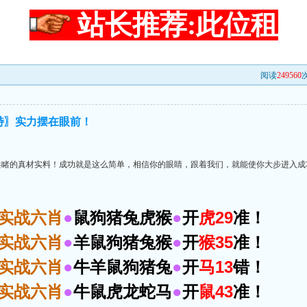
站长推荐:此位租
阅读
249560
次
特〗实力摆在眼前！
共睹的真材实料！成功就是这么简单，相信你的眼睛，跟着我们，就能使你大步进入成
实战六肖
●
鼠狗猪兔虎猴
●
开
虎29
准！
实战六肖
●
羊鼠狗猪兔猴
●
开
猴35
准！
实战六肖
●
牛羊鼠狗猪兔
●
开
马13
错！
实战六肖
●
牛鼠虎龙蛇马
●
开
鼠43
准！