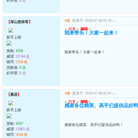
好评度:
0 点
8楼
发表于: 2026-07-08 01:59
---
【
深山悠林客
】
u
回复
u
编辑
u
我来带头！大家一起来！
新手上路
发帖:
4356
我来带头！大家一起来！
威望:
11744 点
铜币:
3504 枚
贡献值:
0 点
好评度:
0 点
9楼
发表于: 2026-07-08 02:01
---
【
凰语
】
u
回复
u
编辑
u
感谢各位精英、高手们提供品好
新手上路
发帖:
4167
感谢各位精英、高手们提供品好料！
威望:
11805 点
铜币:
3649 枚