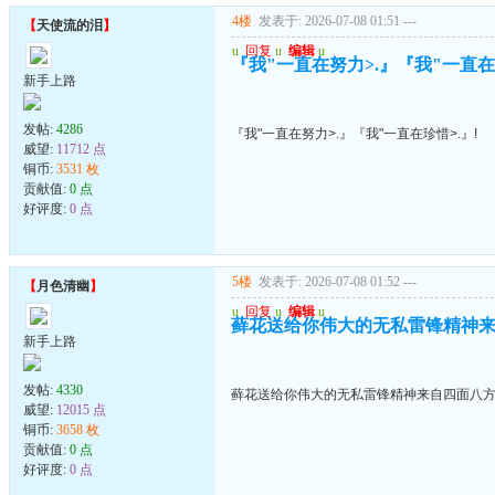
4楼
发表于: 2026-07-08 01:51
---
【
天使流的泪
】
u
回复
u
编辑
u
『我"一直在努力>.』『我"一直在珍
新手上路
发帖:
4286
『我"一直在努力>.』『我"一直在珍惜>.』!
威望:
11712 点
铜币:
3531 枚
贡献值:
0 点
好评度:
0 点
5楼
发表于: 2026-07-08 01:52
---
【
月色清幽
】
u
回复
u
编辑
u
藓花送给你伟大的无私雷锋精神来自
新手上路
发帖:
4330
藓花送给你伟大的无私雷锋精神来自四面八方的
威望:
12015 点
铜币:
3658 枚
贡献值:
0 点
好评度:
0 点