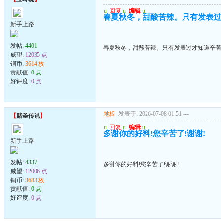
u
回复
u
编辑
u
春夏秋冬，甜酸苦辣。只有发表
新手上路
发帖:
4401
春夏秋冬，甜酸苦辣。只有发表过才知道辛
威望:
12035 点
铜币:
3614 枚
贡献值:
0 点
好评度:
0 点
地板
发表于: 2026-07-08 01:51
---
【
赌圣传说
】
u
回复
u
编辑
u
多谢你的好料!您辛苦了!谢谢!
新手上路
发帖:
4337
多谢你的好料!您辛苦了!谢谢!
威望:
12006 点
铜币:
3683 枚
贡献值:
0 点
好评度:
0 点