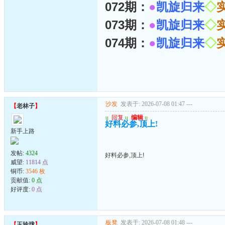
072期：
●
凯旋归来
◇
073期：
●
凯旋归来
◇
074期：
●
凯旋归来
◇
沙发
发表于: 2026-07-08 01:47
---
【
老林子
】
u
回复
u
编辑
u
好料必参,顶上!
新手上路
发帖:
4324
好料必参,顶上!
威望:
11814 点
铜币:
3546 枚
贡献值:
0 点
好评度:
0 点
板凳
发表于: 2026-07-08 01:48
---
【
玉玲珑
】