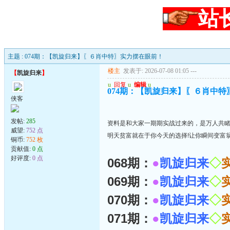
站
主题 : 074期：【凯旋归来】〖６肖中特〗实力摆在眼前！
楼主
发表于: 2026-07-08 01:05
---
【
凯旋归来
】
u
回复
u
编辑
u
074期：【凯旋归来】〖６肖中
侠客
发帖:
285
资料是和大家一期期实战过来的，是万人共
威望:
752 点
明天贫富就在于你今天的选择!让你瞬间变富
铜币:
752 枚
贡献值:
0 点
好评度:
0 点
068期：
●
凯旋归来
◇
069期：
●
凯旋归来
◇
070期：
●
凯旋归来
◇
071期：
●
凯旋归来
◇