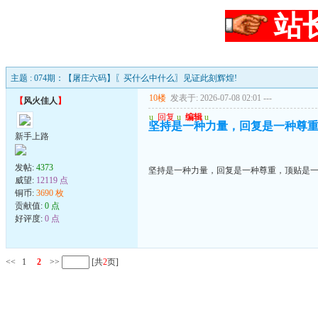
站
主题 : 074期：【屠庄六码】〖买什么中什么〗见证此刻辉煌!
10楼
发表于: 2026-07-08 02:01
---
【
风火佳人
】
u
回复
u
编辑
u
坚持是一种力量，回复是一种尊
新手上路
发帖:
4373
坚持是一种力量，回复是一种尊重，顶贴是
威望:
12119 点
铜币:
3690 枚
贡献值:
0 点
好评度:
0 点
<<
1
2
>>
[共
2
页]