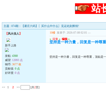
站
主题 : 074期：【屠庄六码】〖买什么中什么〗见证此刻辉煌!
10楼
发表于: 2026-07-08 02:01
---
【
风火佳人
】
u
回复
u
编辑
u
坚持是一种力量，回复是一种尊
新手上路
发帖:
4360
坚持是一种力量，回复是一种尊重，顶贴是
威望:
12093 点
铜币:
3677 枚
贡献值:
0 点
好评度:
0 点
<<
1
2
>>
[共
2
页]