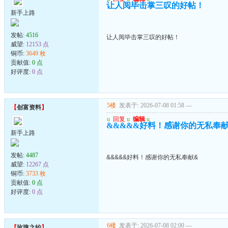
让人阅毕击掌三叹的好帖！
新手上路
发帖:
4516
让人阅毕击掌三叹的好帖！
威望:
12153 点
铜币:
3649 枚
贡献值:
0 点
好评度:
0 点
5楼
发表于: 2026-07-08 01:58
---
【
创富资料
】
u
回复
u
编辑
u
&&&&&好料！感谢你的无私奉
新手上路
发帖:
4487
&&&&&好料！感谢你的无私奉献&
威望:
12267 点
铜币:
3733 枚
贡献值:
0 点
好评度:
0 点
6楼
发表于: 2026-07-08 02:00
---
【
玫瑰之约
】