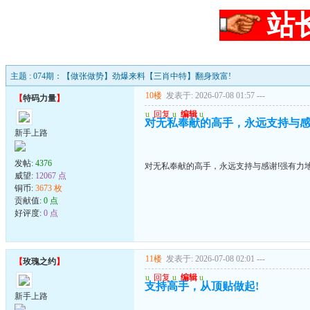
站
主题 : 074期：【做张做势】劲爆来料【三肖中特】翻身致富!
10楼
发表于: 2026-07-08 01:57
---
【
特码力量
】
u
回复
u
编辑
u
对无私奉献的高手，永远支持与感
新手上路
发帖:
4376
对无私奉献的高手，永远支持与感谢!强有力
威望:
12067 点
铜币:
3673 枚
贡献值:
0 点
好评度:
0 点
11楼
发表于: 2026-07-08 02:01
---
【
玫瑰之约
】
u
回复
u
编辑
u
支持高手，从顶贴做起!
新手上路