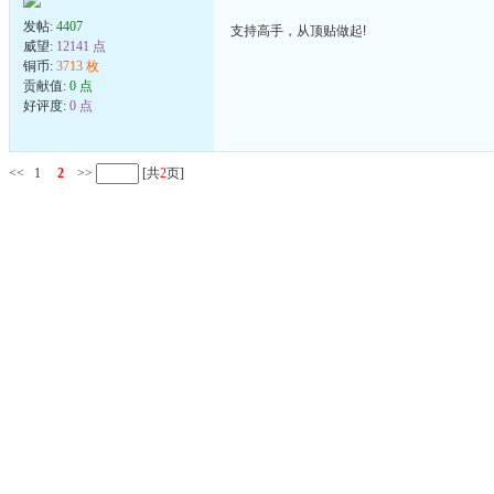
发帖:
4407
支持高手，从顶贴做起!
威望:
12141 点
铜币:
3713 枚
贡献值:
0 点
好评度:
0 点
<<
1
2
>>
[共
2
页]