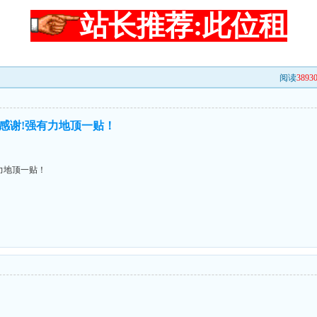
站长推荐:此位租
阅读
3893
感谢!强有力地顶一贴！
力地顶一贴！