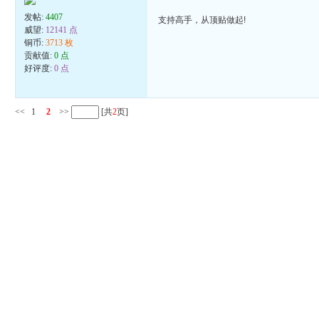
发帖:
4407
支持高手，从顶贴做起!
威望:
12141 点
铜币:
3713 枚
贡献值:
0 点
好评度:
0 点
<<
1
2
>>
[共
2
页]