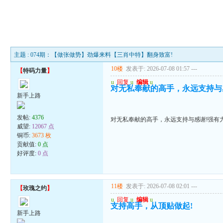
主题 : 074期：【做张做势】劲爆来料【三肖中特】翻身致富!
10楼
发表于: 2026-07-08 01:57
---
【
特码力量
】
u
回复
u
编辑
u
对无私奉献的高手，永远支持与
新手上路
发帖:
4376
对无私奉献的高手，永远支持与感谢!强有
威望:
12067 点
铜币:
3673 枚
贡献值:
0 点
好评度:
0 点
11楼
发表于: 2026-07-08 02:01
---
【
玫瑰之约
】
u
回复
u
编辑
u
支持高手，从顶贴做起!
新手上路