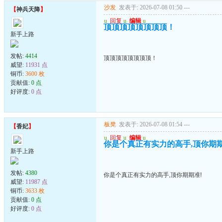
沙发
发表于: 2026-07-08 01:50
---
【
神兵天降
】
u
回复
u
编辑
u
顶顶顶顶顶顶顶顶！
新手上路
发帖:
4414
顶顶顶顶顶顶顶顶！
威望:
11931 点
铜币:
3600 枚
贡献值:
0 点
好评度:
0 点
板凳
发表于: 2026-07-08 01:54
---
【
香妃
】
u
回复
u
编辑
u
你是个真正有实力的高手,顶你期期
新手上路
发帖:
4380
你是个真正有实力的高手,顶你期期准!
威望:
11987 点
铜币:
3633 枚
贡献值:
0 点
好评度:
0 点