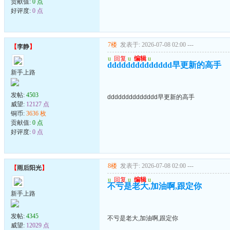
贡献值:
0 点
好评度:
0 点
7楼
发表于: 2026-07-08 02:00
---
【
李静
】
u
回复
u
编辑
u
dddddddddddddd早更新的高手
新手上路
发帖:
4503
dddddddddddddd早更新的高手
威望:
12127 点
铜币:
3636 枚
贡献值:
0 点
好评度:
0 点
8楼
发表于: 2026-07-08 02:00
---
【
雨后阳光
】
u
回复
u
编辑
u
不亏是老大,加油啊,跟定你
新手上路
发帖:
4345
不亏是老大,加油啊,跟定你
威望:
12029 点