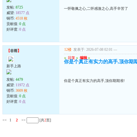
发帖:
8725
一怀敬佩之心,二怀感激之心,高手辛苦了
威望:
18577 点
铜币:
4518 枚
贡献值:
0 点
好评度:
0 点
12楼
发表于: 2026-07-08 02:01
---
【
谷雨
】
u
回复
u
编辑
u
你是个真正有实力的高手,顶你期期
新手上路
发帖:
4479
你是个真正有实力的高手,顶你期期准!
威望:
11972 点
铜币:
3609 枚
贡献值:
0 点
好评度:
0 点
<<
1
2
>>
[共
2
页]