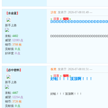
沙发
发表于: 2026-07-08 01:49
---
【
水金蓝
】
u
回复
u
编辑
u
DDDDDDDDDDDDDDDDDDD
新手上路
发帖:
4402
DDDDDDDDDDDDDDDDDDDDDDDDDD
威望:
12193 点
铜币:
3708 枚
贡献值:
0 点
好评度:
0 点
板凳
发表于: 2026-07-08 01:51
---
【
必中密料
】
u
回复
u
编辑
u
好帖！！！顶顶啊！！！
新手上路
发帖:
4467
好帖！！！顶顶啊！！！
威望:
12214 点
铜币:
3726 枚
贡献值:
0 点