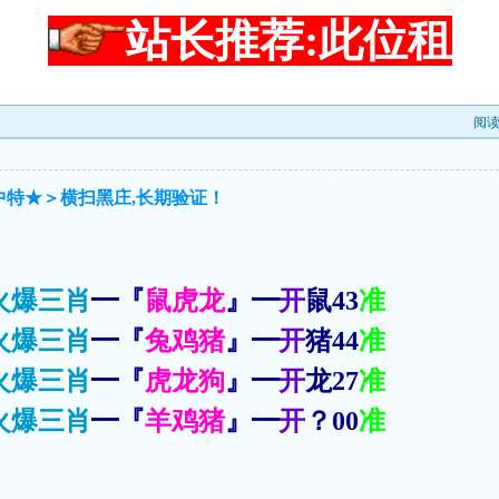
站长推荐:此位租
阅
中特★＞横扫黑庄,长期验证！
火爆三肖
━『
鼠虎龙
』━
开
鼠43
准
火爆三肖
━『
兔鸡猪
』━
开
猪44
准
火爆三肖
━『
虎龙狗
』━
开
龙27
准
火爆三肖
━『
羊鸡猪
』━
开
？00
准