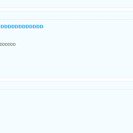
DDDDDDDDDDDDD
DDDDDD