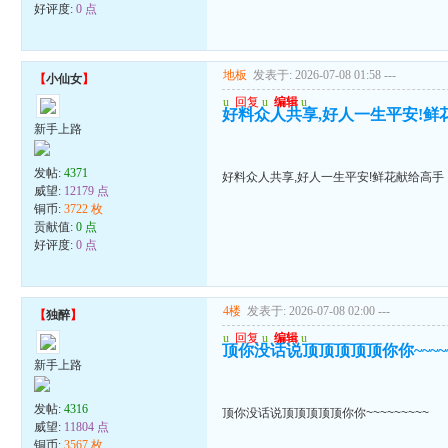
好评度:
0 点
地板
发表于: 2026-07-08 01:58
---
【
小仙女
】
u
回复
u
编辑
u
好料众人共享,好人一生平安!鲜
新手上路
发帖:
4371
好料众人共享,好人一生平安!鲜花献给高手
威望:
12179 点
铜币:
3722 枚
贡献值:
0 点
好评度:
0 点
4楼
发表于: 2026-07-08 02:00
---
【
独醉
】
u
回复
u
编辑
u
顶你没话说顶顶顶顶顶你你~~~~~
新手上路
发帖:
4316
顶你没话说顶顶顶顶顶你你~~~~~~~~~
威望:
11804 点
铜币:
3567 枚