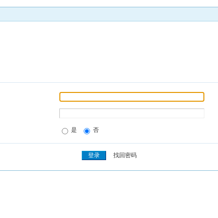
是
否
找回密码