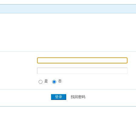
是
否
找回密码