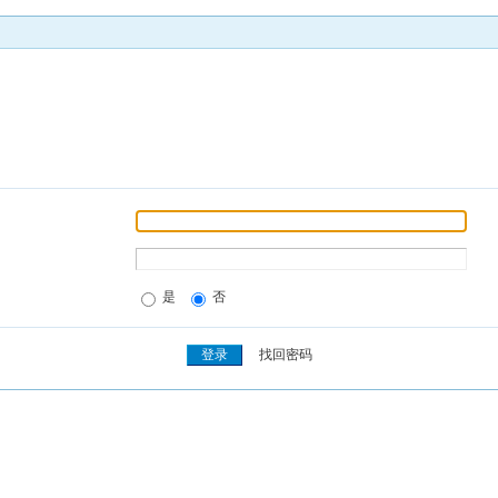
是
否
找回密码