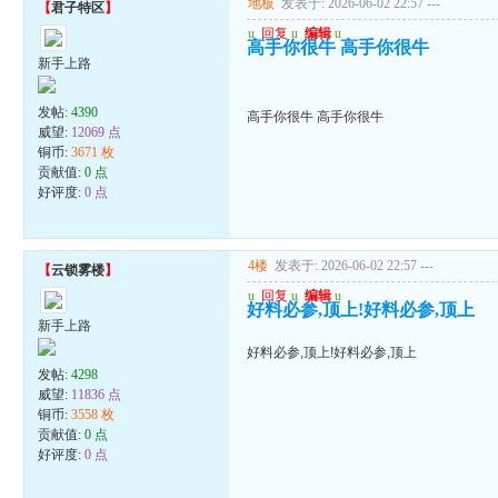
地板
发表于: 2026-06-02 22:57
---
【
君子特区
】
u
回复
u
编辑
u
高手你很牛 高手你很牛
新手上路
发帖:
4390
高手你很牛 高手你很牛
威望:
12069 点
铜币:
3671 枚
贡献值:
0 点
好评度:
0 点
4楼
发表于: 2026-06-02 22:57
---
【
云锁雾楼
】
u
回复
u
编辑
u
好料必参,顶上!好料必参,顶上
新手上路
好料必参,顶上!好料必参,顶上
发帖:
4298
威望:
11836 点
铜币:
3558 枚
贡献值:
0 点
好评度:
0 点