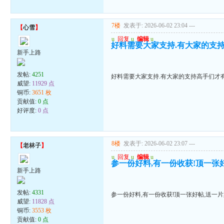
7楼
发表于: 2026-06-02 23:04
---
【
心雪
】
u
回复
u
编辑
u
好料需要大家支持.有大家的支持高
新手上路
发帖:
4251
好料需要大家支持.有大家的支持高手们才有动
威望:
11929 点
铜币:
3651 枚
贡献值:
0 点
好评度:
0 点
8楼
发表于: 2026-06-02 23:07
---
【
老林子
】
u
回复
u
编辑
u
参一份好料,有一份收获!顶一张好
新手上路
发帖:
4331
参一份好料,有一份收获!顶一张好帖,送一片
威望:
11828 点
铜币:
3553 枚
贡献值:
0 点