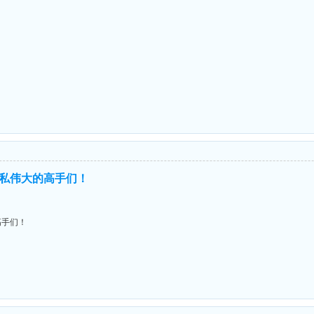
私伟大的高手们！
高手们！