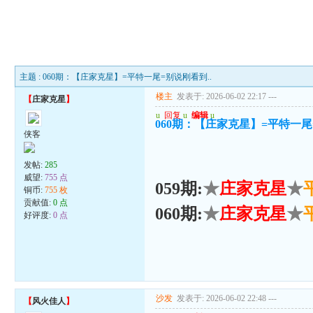
主题 : 060期：【庄家克星】=平特一尾=别说刚看到..
楼主
发表于: 2026-06-02 22:17
---
【
庄家克星
】
u
回复
u
编辑
u
060期：【庄家克星】=平特一尾
侠客
发帖:
285
威望:
755 点
059期:
★
庄家克星
★
铜币:
755 枚
贡献值:
0 点
060期:
★
庄家克星
★
好评度:
0 点
沙发
发表于: 2026-06-02 22:48
---
【
风火佳人
】