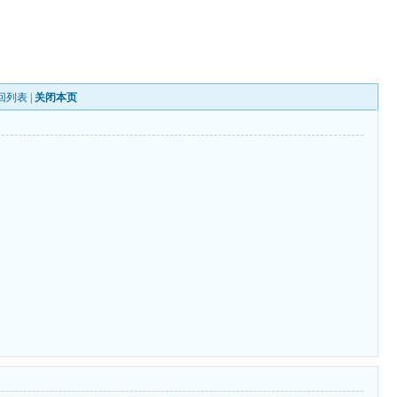
回列表
|
关闭本页