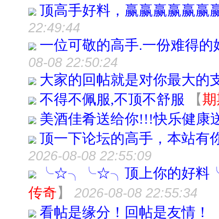
顶高手好料，赢赢赢赢赢赢
22:49:44
一位可敬的高手.一份难得的
08-08 22:50:24
大家的回帖就是对你最大的
不得不佩服,不顶不舒服
【
期
美酒佳肴送给你!!!快乐健康送
顶一下论坛的高手，本站有
2026-08-08 22:55:09
╰☆╮╰☆╮顶上你的好料
传奇
】
2026-08-08 22:55:34
看帖是缘分！回帖是友情！