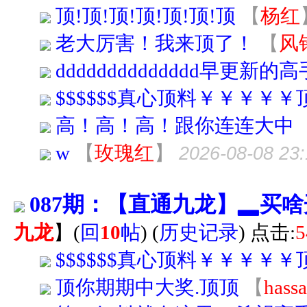
顶!顶!顶!顶!顶!顶!顶
【
杨红
老大厉害！我来顶了！
【
风
dddddddddddddd早更新的高
$$$$$$真心顶料￥￥￥￥
高！高！高！跟你连连大中
w
【
玫瑰红
】
2026-08-08 23:
087期：【直通九龙】▂买啥
九龙
】
(
回
10
帖
)
(
历史记录
) 点击:
5
$$$$$$真心顶料￥￥￥￥
顶你期期中大奖.顶顶
【
hass