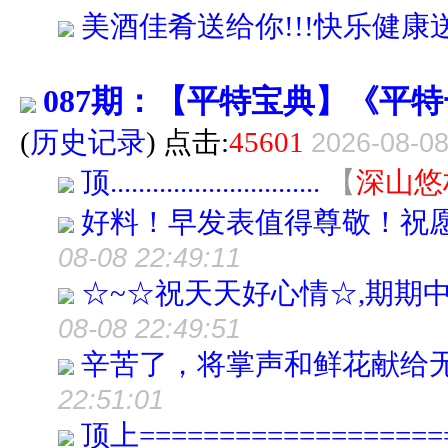
美酒佳肴送给你!!!快乐健康送
087期：【平特宝典】《平特
(
历史记录
) 点击:
45601
2026-08-08
顶..............................
【
深山悠
好料！早发表值得尊敬！祝
08-08 22:49:11
☆~☆祝天天好心情☆,期期中
08-08 22:49:51
辛苦了，将掌声和鲜花献给
22:51:01
顶上================