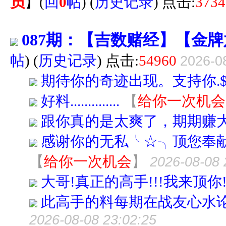
员
】
(
回
0
帖
)
(
历史记录
) 点击:
3734
087期：【吉数赌经】【金
帖
)
(
历史记录
) 点击:
54960
2026-0
期待你的奇迹出现。支持你.$$
好料..............
【
给你一次机会
跟你真的是太爽了，期期赚
感谢你的无私╰☆╮顶您奉
【
给你一次机会
】
2026-08-08 
大哥!真正的高手!!!我来顶你
此高手的料每期在战友心水
2026-08-08 23:02:25