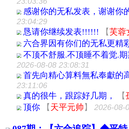
23:03:36
感谢你的无私发表，谢谢你
23:04:29
恳请你继续发表!!!!!!
【
芙蓉
六合界因有你们的无私更精彩!!!
不顶不舒服.不顶睡不着觉.期期
2026-08-08 23:08:31
首先向精心算料無私奉獻的高
23:11:06
真的很牛，跟踪好几期，
【
顶你
【
天平元帅
】
2026-08-0
087期：【六合追踪】◆平