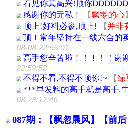
看见你真高兴!顶你DDDDDD
感谢你的无私！
【
飘零的心
顶上!好料必参,顶上!
【
并非
顶！常年坚持在一线六合的
08-08 22:55:01
高手您辛苦啦！！！！！谢
22:59:52
不得不看,不得不顶你!~
【
绿
***早发料的高手就是高手,牛
08 23:12:46
087期：【飘忽晨风】【前