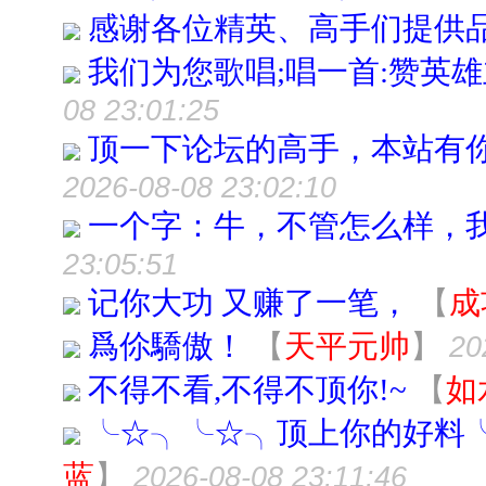
感谢各位精英、高手们提供
我们为您歌唱;唱一首:赞英
08 23:01:25
顶一下论坛的高手，本站有
2026-08-08 23:02:10
一个字：牛，不管怎么样，
23:05:51
记你大功 又赚了一笔，
【
成
爲伱驕傲！
【
天平元帅
】
20
不得不看,不得不顶你!~
【
如
╰☆╮╰☆╮顶上你的好料
蓝
】
2026-08-08 23:11:46