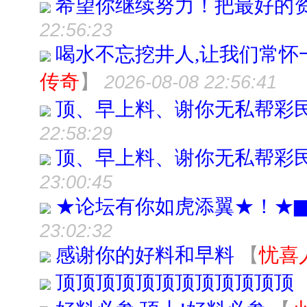
希望你继续努力！把最好的
22:56:23
喝水不忘挖井人,让我们常怀
传奇
】
2026-08-08 22:56:41
顶、早上料、谢你无私帮彩
22:58:29
顶、早上料、谢你无私帮彩
23:00:45
★论坛有你如虎添翼★！★
23:02:32
感谢你的好料和早料
【
忧喜
顶顶顶顶顶顶顶顶顶顶顶顶