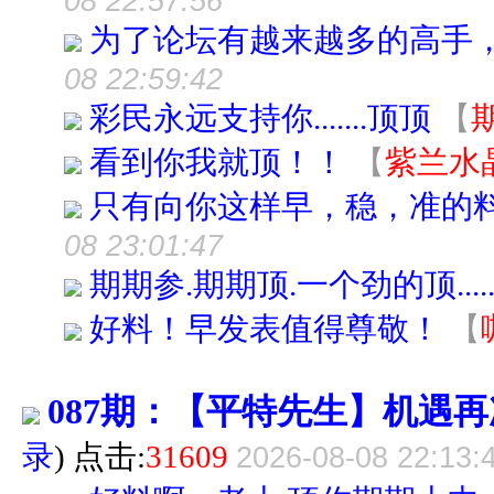
08 22:57:56
为了论坛有越来越多的高手，大
08 22:59:42
彩民永远支持你.......顶顶
【
看到你我就顶！！
【
紫兰水
只有向你这样早，稳，准的
08 23:01:47
期期参.期期顶.一个劲的顶......
好料！早发表值得尊敬！
【
087期：【平特先生】机遇再
录
) 点击:
31609
2026-08-08 22:13: