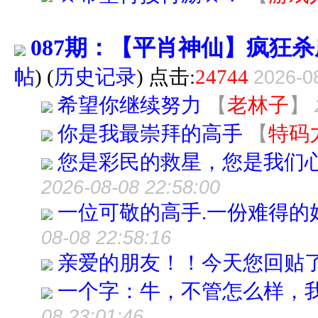
087期：【平肖神仙】疯狂
帖
)
(
历史记录
) 点击:
24744
2026-0
希望你继续努力
【
老林子
】
你是我最崇拜的高手
【
特码
您是彩民的救星，您是我们
2026-08-08 22:58:00
一位可敬的高手.一份难得的
08-08 22:58:16
亲爱的朋友！！今天您回贴
一个字：牛，不管怎么样，
08 23:01:46