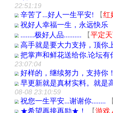
22:51:19
辛苦了...好人一生平安!
【
红
祝好人幸福一生，永远快乐
........极好人品..........
【
平定天
高手就是要大力支持，顶你
把掌声和鲜花送给你.论坛有
23:07:04
好样的，继续努力，支持你
早更新就是真材实料。就是
08-08 23:10:59
祝您一生平安...谢谢你........
★希望再接再励★！
【
游戏