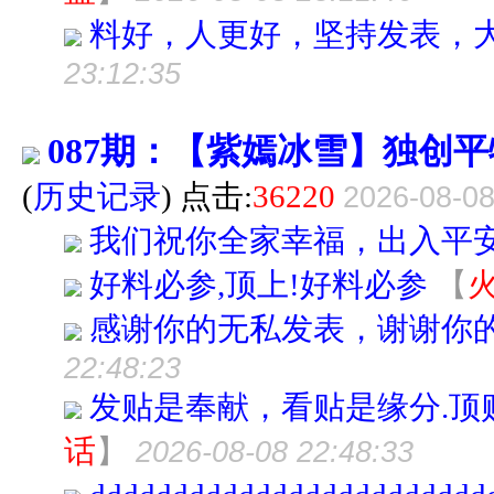
料好，人更好，坚持发表，
23:12:35
087期：【紫嫣冰雪】独创平
(
历史记录
) 点击:
36220
2026-08-08
我们祝你全家幸福，出入平
好料必参,顶上!好料必参
【
感谢你的无私发表，谢谢你
22:48:23
发贴是奉献，看贴是缘分.顶贴
话
】
2026-08-08 22:48:33