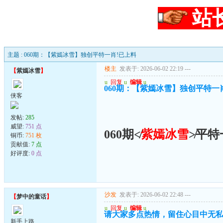
站
主题 : 060期：【紫嫣冰雪】独创平特一肖!已上料
楼主
发表于: 2026-06-02 22:19
---
【
紫嫣冰雪
】
u
回复
u
编辑
u
060期：【紫嫣冰雪】独创平特一
侠客
发帖:
285
威望:
751 点
060期≮
紫嫣冰雪
≯平特
铜币:
751 枚
贡献值:
7 点
好评度:
0 点
沙发
发表于: 2026-06-02 22:48
---
【
梦中的童话
】
u
回复
u
编辑
u
请大家多点热情，留住心目中无
新手上路