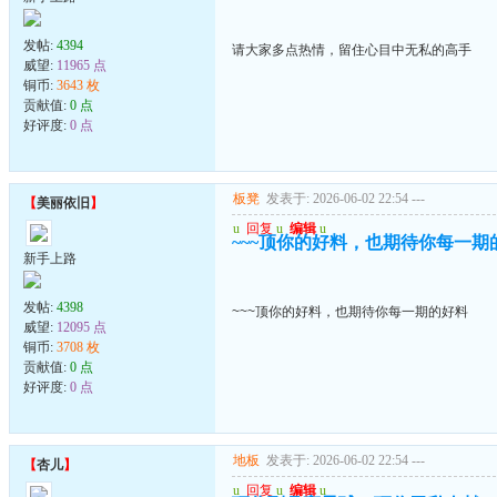
发帖:
4394
请大家多点热情，留住心目中无私的高手
威望:
11965 点
铜币:
3643 枚
贡献值:
0 点
好评度:
0 点
板凳
发表于: 2026-06-02 22:54
---
【
美丽依旧
】
u
回复
u
编辑
u
~~~顶你的好料，也期待你每一期
新手上路
发帖:
4398
~~~顶你的好料，也期待你每一期的好料
威望:
12095 点
铜币:
3708 枚
贡献值:
0 点
好评度:
0 点
地板
发表于: 2026-06-02 22:54
---
【
杏儿
】
u
回复
u
编辑
u