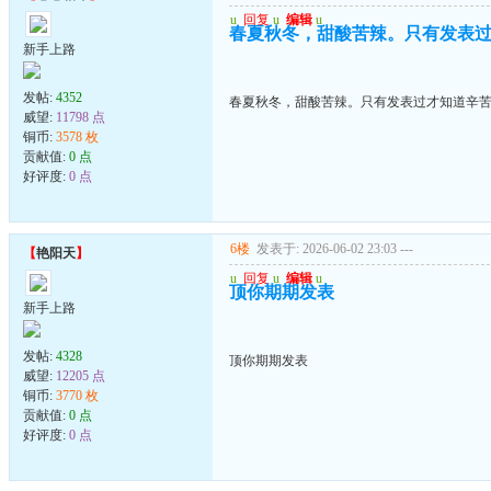
u
回复
u
编辑
u
春夏秋冬，甜酸苦辣。只有发表
新手上路
发帖:
4352
春夏秋冬，甜酸苦辣。只有发表过才知道辛
威望:
11798 点
铜币:
3578 枚
贡献值:
0 点
好评度:
0 点
6楼
发表于: 2026-06-02 23:03
---
【
艳阳天
】
u
回复
u
编辑
u
顶你期期发表
新手上路
发帖:
4328
顶你期期发表
威望:
12205 点
铜币:
3770 枚
贡献值:
0 点
好评度:
0 点