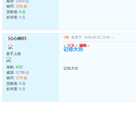
威望:
12029 点
铜币:
3596 枚
贡献值:
0 点
好评度:
0 点
9楼
发表于: 2026-06-02 23:06
---
【
心心相印
】
u
回复
u
编辑
u
记你大功
新手上路
发帖:
4352
记你大功
威望:
11798 点
铜币:
3578 枚
贡献值:
0 点
好评度:
0 点