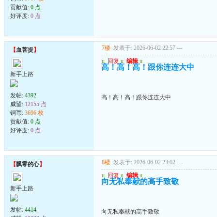
贡献值:
0 点
好评度:
0 点
7楼
发表于: 2026-06-02 22:57
---
【
血菩提
】
u
回复
u
编辑
u
高！高！高！跟你连连大中
新手上路
发帖:
4392
高！高！高！跟你连连大中
威望:
12155 点
铜币:
3696 枚
贡献值:
0 点
好评度:
0 点
8楼
发表于: 2026-06-02 23:02
---
【
飘零的心
】
u
回复
u
编辑
u
向无私奉献的高手致敬
新手上路
发帖:
4414
向无私奉献的高手致敬