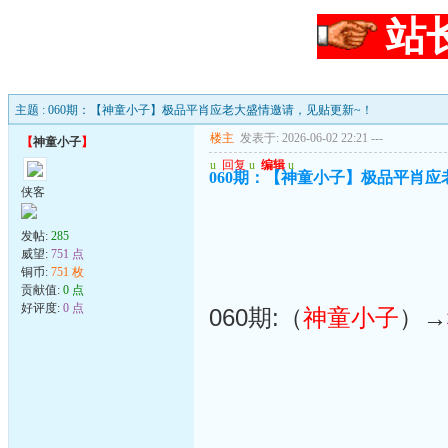
站
主题 : 060期：【神童小子】极品平肖应老大盛情邀请，见贴更新~！
楼主
发表于: 2026-06-02 22:21
---
【
神童小子
】
u
回复
u
编辑
u
060期：【神童小子】极品平肖应
侠客
发帖:
285
威望:
751 点
铜币:
751 枚
贡献值:
0 点
好评度:
0 点
060期:（
神童小子
）→