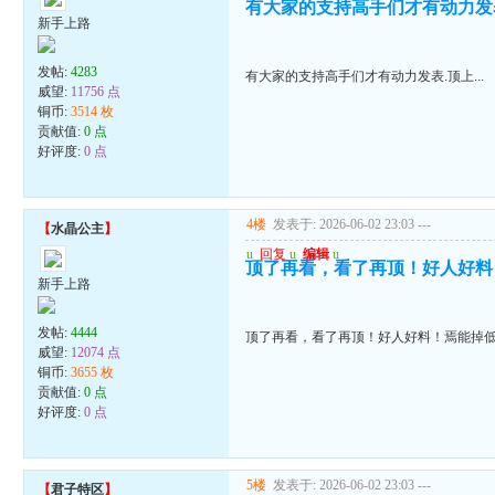
有大家的支持高手们才有动力发表.
新手上路
发帖:
4283
有大家的支持高手们才有动力发表.顶上...
威望:
11756 点
铜币:
3514 枚
贡献值:
0 点
好评度:
0 点
4楼
发表于: 2026-06-02 23:03
---
【
水晶公主
】
u
回复
u
编辑
u
顶了再看，看了再顶！好人好料
新手上路
发帖:
4444
顶了再看，看了再顶！好人好料！焉能掉
威望:
12074 点
铜币:
3655 枚
贡献值:
0 点
好评度:
0 点
5楼
发表于: 2026-06-02 23:03
---
【
君子特区
】