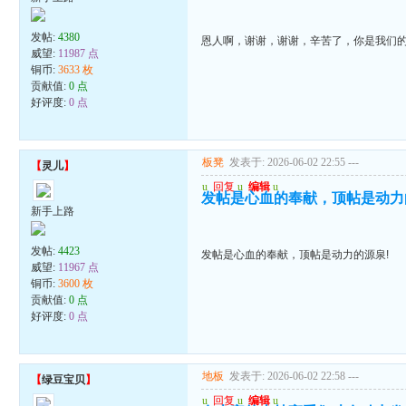
发帖:
4380
恩人啊，谢谢，谢谢，辛苦了，你是我们
威望:
11987 点
铜币:
3633 枚
贡献值:
0 点
好评度:
0 点
板凳
发表于: 2026-06-02 22:55
---
【
灵儿
】
u
回复
u
编辑
u
发帖是心血的奉献，顶帖是动力
新手上路
发帖:
4423
发帖是心血的奉献，顶帖是动力的源泉!
威望:
11967 点
铜币:
3600 枚
贡献值:
0 点
好评度:
0 点
地板
发表于: 2026-06-02 22:58
---
【
绿豆宝贝
】
u
回复
u
编辑
u