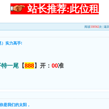
站长推荐:此位租
阅读
330562
次 |
返
尾）实力高手!
平特一尾
【
888
】开：
00
准
你是我们的太阳，